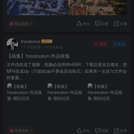
潮玩游戏
评分
回复
分享
freedomui
关注
私信
1个月前更新
615次阅读
【画集】housoukun-作品收集
文件伪装成了视频，电脑必须用WinRAR，下载后更改后缀名，把
MP4改成zip（只能改zip不要改其他格式）如果第一次改7z文件会
炸要重...
绘画资料
评分
回复
分享