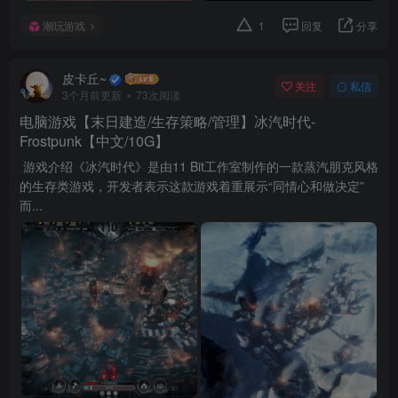
潮玩游戏
1
回复
分享
皮卡丘~
关注
私信
3个月前更新
73次阅读
电脑游戏【末日建造/生存策略/管理】冰汽时代-
Frostpunk【中文/10G】
游戏介绍《冰汽时代》是由11 Bit工作室制作的一款蒸汽朋克风格
的生存类游戏，开发者表示这款游戏着重展示“同情心和做决定”
而...