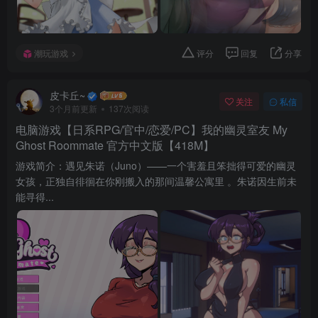
潮玩游戏
评分
回复
分享
皮卡丘~
关注
私信
3个月前更新
137次阅读
电脑游戏【日系RPG/官中/恋爱/PC】我的幽灵室友 My
Ghost Roommate 官方中文版【418M】
游戏简介：遇见朱诺（Juno）——一个害羞且笨拙得可爱的幽灵
女孩，正独自徘徊在你刚搬入的那间温馨公寓里 。朱诺因生前未
能寻得...