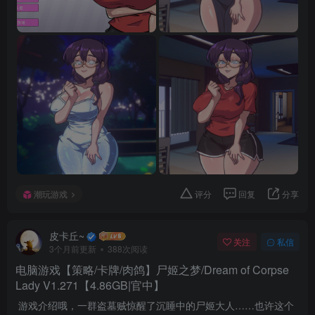
潮玩游戏
评分
回复
分享
皮卡丘~
关注
私信
3个月前更新
388次阅读
电脑游戏【策略/卡牌/肉鸽】尸姬之梦/Dream of Corpse
Lady V1.271【4.86GB|官中】
游戏介绍哦，一群盗墓贼惊醒了沉睡中的尸姬大人……也许这个