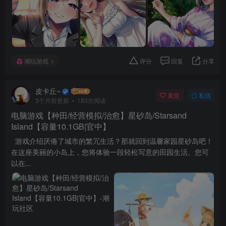
潮玩游戏
评分
回复
分享
皮卡丘~
关注
私信
3个月前更新
183次阅读
电脑游戏【种田/经营模拟/治愈】星砂岛/Starsand
Island【容量10.1GB|官中】
游戏介绍厌倦了城市的繁冗生活？那就回到温馨家园星砂岛吧！
在这座美丽的小岛上，您将体验一段轻松写意的田园生活。您可
以在...