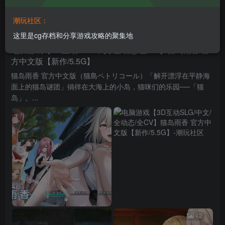
潮玩社区：
皮卡丘~
关注
私信
这里是cg存档和分享游戏攻略的聚集地
33天前发布
219次阅读
电脑游戏【3D互动SLG/中文/全动态/全CV】猫岛雨香 官
方中文版【新作/5.5G】
猫岛雨香 官方中文版（猫島ペトリコール）「解开漂浮在平静海
面上的猫岛谜团」徜徉在大海上的小岛，猫咪们的乐园──「猫
岛」。...
+2