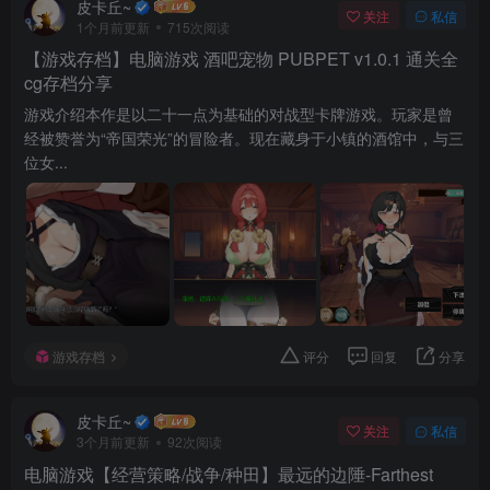
皮卡丘~
关注
私信
1个月前更新
715次阅读
【游戏存档】电脑游戏 酒吧宠物 PUBPET v1.0.1 通关全
cg存档分享
游戏介绍本作是以二十一点为基础的对战型卡牌游戏。玩家是曾
经被赞誉为“帝国荣光”的冒险者。现在藏身于小镇的酒馆中，与三
位女...
游戏存档
评分
回复
分享
皮卡丘~
关注
私信
3个月前更新
92次阅读
电脑游戏【经营策略/战争/种田】最远的边陲-Farthest