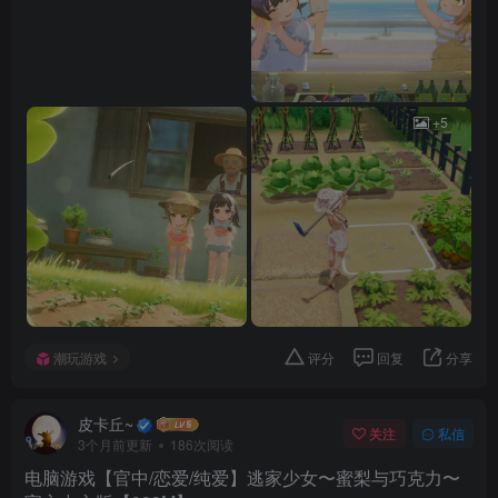
+5
潮玩游戏
评分
回复
分享
皮卡丘~
关注
私信
3个月前更新
186次阅读
电脑游戏【官中/恋爱/纯爱】逃家少女〜蜜梨与巧克力〜