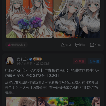
潮玩游戏
评分
回复
分享
皮卡丘~
关注
私信
1个月前更新
251次阅读
电脑游戏【汉化/纯爱】与青梅竹马姐姐的甜蜜同居生活~
内嵌AI汉化+全CG存档~【2.2G】
甜蜜女友社团新作游戏简介和我青梅竹马的姐姐成为实习老师回
来了！？ 主人公【内海脩平】有一位被他亲切地称为“亚麻姐”的
青梅...