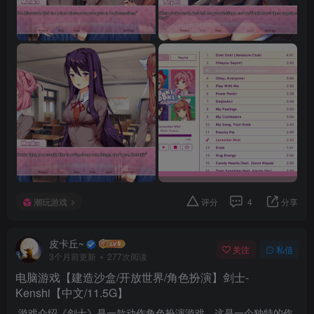
潮玩游戏
评分
4
分享
皮卡丘~
关注
私信
3个月前更新
277次阅读
电脑游戏【建造沙盒/开放世界/角色扮演】剑士-
Kenshi【中文/11.5G】
游戏介绍《剑士》是一款动作角色扮演游戏。这是一个独特的作