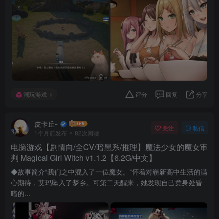
潮玩游戏
评分
回复
分享
皮卡丘~
关注
私信
1个月前发布
82次阅读
电脑游戏【剧情向/全CV/暗黑系/推理】魔法少女的魔女审
判 Magical Girl Witch v1.1.2【6.2G/中文】
◆故事简介“我们之中混入了一位魔女。”怀着对崭新高中生活的满
心期待，艾玛坠入了梦乡。可第二天醒来，她发现自己竟身处昏
暗的...