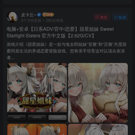
皮卡丘~
关注
私信
3个月前更新
282次阅读
电脑+安卓【日系ADV/官中/恋爱】甜星姐妹 Sweet
Starlight Sisters 官方中文版【2.62G/CV】
游戏介绍《甜星姐妹》是一款与兔女郎姐妹“安雅”和“莎雅”共度甜
蜜同居生活的养成恋爱冒险游戏。您将亲手培育这对以顶尖表演
者...
+1