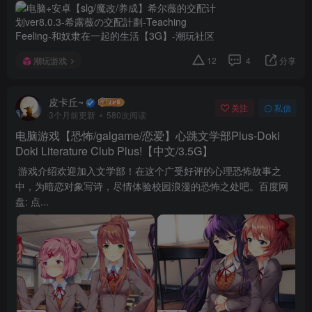
潮玩游戏
12
4
分享
皮卡丘~
关注
私信
3个月前更新
580次阅读
电脑游戏【恐怖/galgame/恋爱】心跳文学部Plus-Doki
Doki Literature Club Plus!【中文/3.5G】
游戏介绍欢迎加入文学部！在这个广受好评的心理恐怖故事之
中，为暗恋对象写诗，尽情体验校园浪漫的恐怖之处吧。百度网
盘: 点...