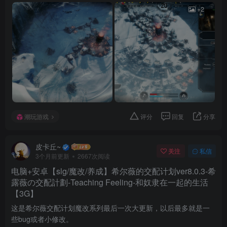
+2
潮玩游戏
评分
回复
分享
皮卡丘~
关注
私信
3个月前更新
2667次阅读
电脑+安卓【slg/魔改/养成】希尔薇的交配计划ver8.0.3-希
露薇の交配計劃-Teaching Feeling-和奴隶在一起的生活
【3G】
这是希尔薇交配计划魔改系列最后一次大更新，以后最多就是一
些bug或者小修改。