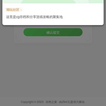
设置新密码
潮玩社区：
这里是cg存档和分享游戏攻略的聚集地
重复密码
确认提交
Copyright © 2023 ·
存档之家
· 由
Zibll主题
强力驱动.