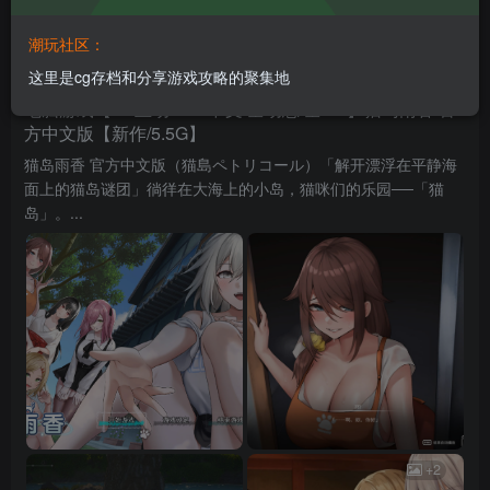
潮玩社区：
皮卡丘~
关注
私信
这里是cg存档和分享游戏攻略的聚集地
32天前发布
218次阅读
电脑游戏【3D互动SLG/中文/全动态/全CV】猫岛雨香 官
方中文版【新作/5.5G】
猫岛雨香 官方中文版（猫島ペトリコール）「解开漂浮在平静海
面上的猫岛谜团」徜徉在大海上的小岛，猫咪们的乐园──「猫
岛」。...
+2