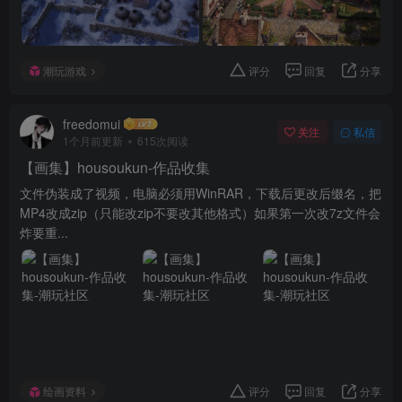
潮玩游戏
评分
回复
分享
freedomui
关注
私信
1个月前更新
615次阅读
【画集】housoukun-作品收集
文件伪装成了视频，电脑必须用WinRAR，下载后更改后缀名，把
MP4改成zip（只能改zip不要改其他格式）如果第一次改7z文件会
炸要重...
绘画资料
评分
回复
分享