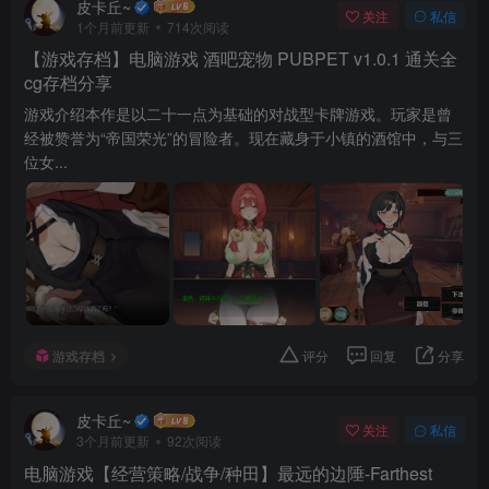
皮卡丘~
关注
私信
1个月前更新
714次阅读
【游戏存档】电脑游戏 酒吧宠物 PUBPET v1.0.1 通关全
cg存档分享
游戏介绍本作是以二十一点为基础的对战型卡牌游戏。玩家是曾
经被赞誉为“帝国荣光”的冒险者。现在藏身于小镇的酒馆中，与三
位女...
游戏存档
评分
回复
分享
皮卡丘~
关注
私信
3个月前更新
92次阅读
电脑游戏【经营策略/战争/种田】最远的边陲-Farthest