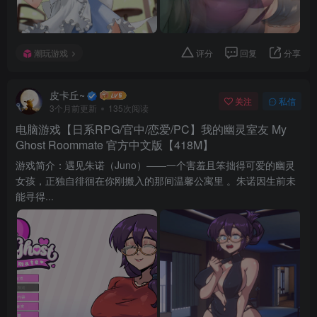
潮玩游戏
评分
回复
分享
皮卡丘~
关注
私信
3个月前更新
135次阅读
电脑游戏【日系RPG/官中/恋爱/PC】我的幽灵室友 My
Ghost Roommate 官方中文版【418M】
游戏简介：遇见朱诺（Juno）——一个害羞且笨拙得可爱的幽灵
女孩，正独自徘徊在你刚搬入的那间温馨公寓里 。朱诺因生前未
能寻得...