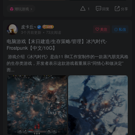
潮玩游戏
1
回复
分享
皮卡丘~
关注
私信
3个月前更新
73次阅读
电脑游戏【末日建造/生存策略/管理】冰汽时代-
Frostpunk【中文/10G】
游戏介绍《冰汽时代》是由11 Bit工作室制作的一款蒸汽朋克风格
的生存类游戏，开发者表示这款游戏着重展示“同情心和做决定”
而...