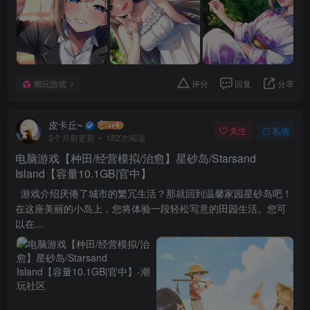
潮玩游戏
评分
回复
分享
皮卡丘~
关注
私信
3个月前更新
182次阅读
电脑游戏【种田/经营模拟/治愈】星砂岛/Starsand
Island【容量10.1GB|官中】
游戏介绍厌倦了城市的繁冗生活？那就回到温馨家园星砂岛吧！
在这座美丽的小岛上，您将体验一段轻松写意的田园生活。您可
以在...