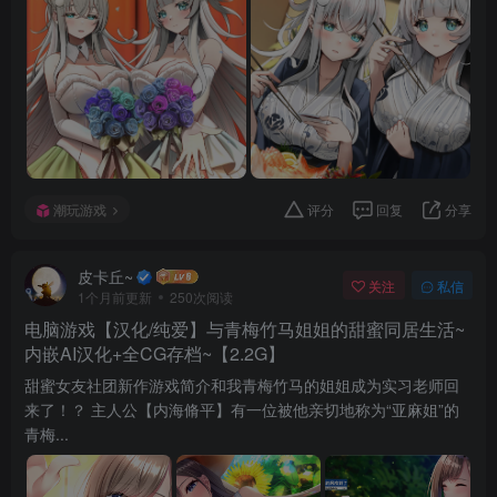
潮玩游戏
评分
回复
分享
皮卡丘~
关注
私信
1个月前更新
250次阅读
电脑游戏【汉化/纯爱】与青梅竹马姐姐的甜蜜同居生活~
内嵌AI汉化+全CG存档~【2.2G】
甜蜜女友社团新作游戏简介和我青梅竹马的姐姐成为实习老师回
来了！？ 主人公【内海脩平】有一位被他亲切地称为“亚麻姐”的
青梅...