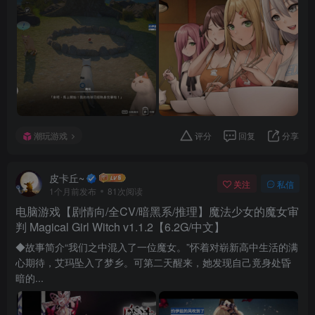
潮玩游戏
评分
回复
分享
皮卡丘~
关注
私信
1个月前发布
81次阅读
电脑游戏【剧情向/全CV/暗黑系/推理】魔法少女的魔女审
判 Magical Girl Witch v1.1.2【6.2G/中文】
◆故事简介“我们之中混入了一位魔女。”怀着对崭新高中生活的满
心期待，艾玛坠入了梦乡。可第二天醒来，她发现自己竟身处昏
暗的...