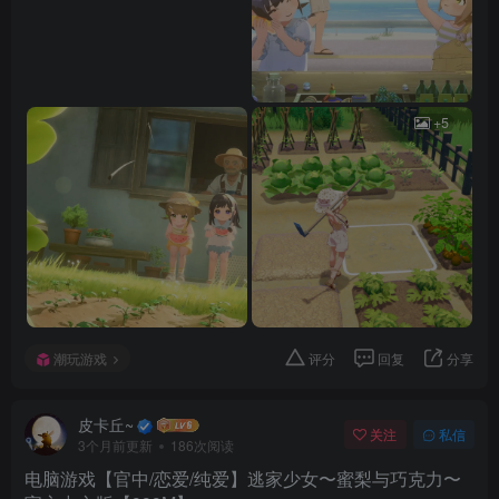
+5
潮玩游戏
评分
回复
分享
皮卡丘~
关注
私信
3个月前更新
186次阅读
电脑游戏【官中/恋爱/纯爱】逃家少女〜蜜梨与巧克力〜