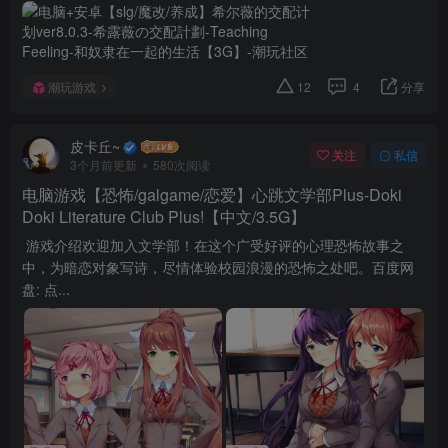
潮玩游戏
12
4
分享
皮卡丘~
关注
私信
3个月前更新
580次阅读
电脑游戏【恐怖/galgame/恋爱】心跳文学部Plus-Doki
Doki Literature Club Plus!【中文/3.5G】
游戏介绍欢迎加入文学部！在这个广受好评的心理恐怖故事之
中，为暗恋对象写诗，尽情体验校园浪漫的恐怖之处吧。百度网
盘: 点...