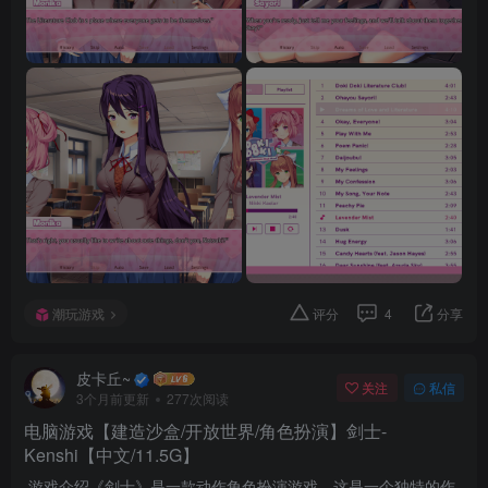
潮玩游戏
评分
4
分享
皮卡丘~
关注
私信
3个月前更新
277次阅读
电脑游戏【建造沙盒/开放世界/角色扮演】剑士-
Kenshi【中文/11.5G】
游戏介绍《剑士》是一款动作角色扮演游戏。这是一个独特的作