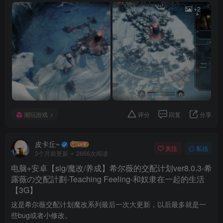
+2
潮玩游戏
评分
回复
分享
皮卡丘~
关注
私信
3个月前更新
2666次阅读
电脑+安卓【slg/魔改/养成】希尔薇的交配计划ver8.0.3-希
露薇の交配計劃-Teaching Feeling-和奴隶在一起的生活
【3G】
这是希尔薇交配计划魔改系列最后一次大更新，以后最多就是一
些bug或者小修改。