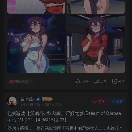
潮玩游戏
评分
回复
分享
皮卡丘~
关注
私信
3个月前更新
387次阅读
电脑游戏【策略/卡牌/肉鸽】尸姬之梦/Dream of Corpse
Lady V1.271【4.86GB|官中】
游戏介绍哦，一群盗墓贼惊醒了沉睡中的尸姬大人……也许这个