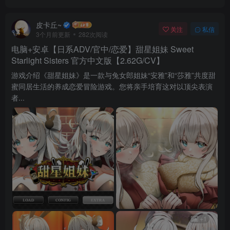
皮卡丘~
关注
私信
3个月前更新
282次阅读
电脑+安卓【日系ADV/官中/恋爱】甜星姐妹 Sweet
Starlight Sisters 官方中文版【2.62G/CV】
游戏介绍《甜星姐妹》是一款与兔女郎姐妹“安雅”和“莎雅”共度甜
蜜同居生活的养成恋爱冒险游戏。您将亲手培育这对以顶尖表演
者...
+1