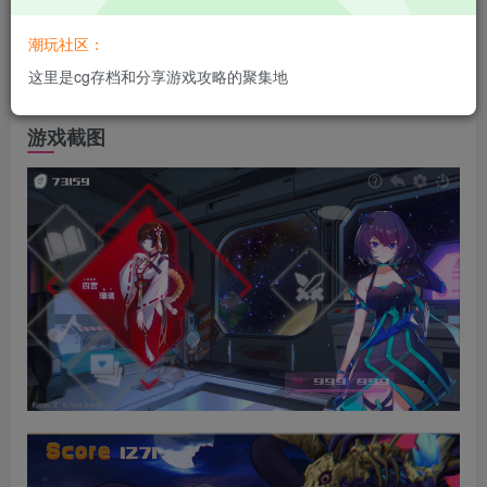
法能量已经所剩无几。因此，作为【改造容器】的你需
潮玩社区：
要前往异世界，从各种拥有强大魔力的美少女那里获取
这里是cg存档和分享游戏攻略的聚集地
对抗怪物的力量，拯救人类。
游戏截图