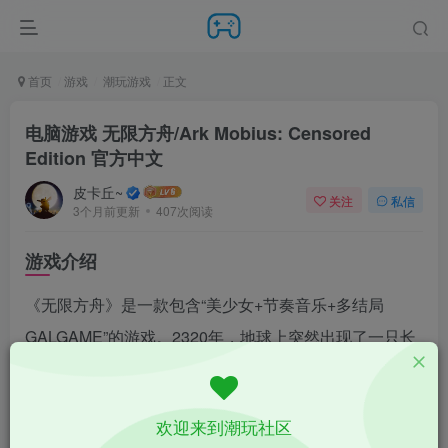
首页
游戏
潮玩游戏
正文
电脑游戏 无限方舟/Ark Mobius: Censored
Edition 官方中文
皮卡丘~
关注
私信
3个月前更新
407次阅读
游戏介绍
《无限方舟》是一款包含“美少女+节奏音乐+多结局
GALGAME”的游戏。2320年，地球上突然出现了一只长
着触手的巨大人形怪物——【黑山羊】，她通过精神控
制令人类陷入疯狂互相攻击，只有魔法能量才能对她造
欢迎来到潮玩社区
成伤害。然而由于过度地工业开发和污染，地球上的魔