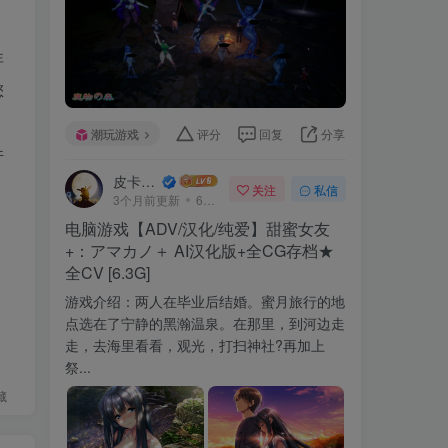
非
您
潮玩游戏
评分
回复
分享
件
皮卡丘~
关注
私信
3个月前更新
647次阅读
电脑游戏【ADV/汉化/纯爱】甜蜜女友
+：アマカノ＋ AI汉化版+全CG存档★
全CV [6.3G]
游戏介绍：两人在毕业后结婚。蜜月旅行的地
点选在了宁静的黑瀚温泉。在那里，到河边走
走，去海里看看，观光，打扫神社?再加上
祭...
藏