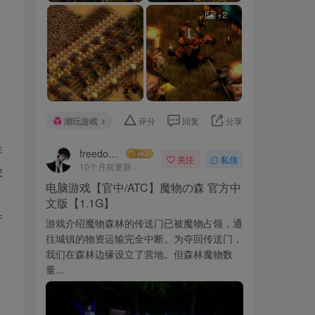
+2
潮玩游戏
评分
回复
分享
非
freedomui
关注
私信
10个月前更新
322次阅读
您
电脑游戏【官中/ATC】魔物の森 官方中
文版【1.1G】
件
游戏介绍魔物森林的传送门已被魔物占领，通
往城镇的物资运输完全中断。为夺回传送门，
我们在森林边缘设立了营地。但森林魔物数
量...