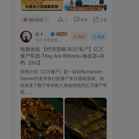
潮玩游戏
1
回复
分享
皮卡丘~
关注
私信
10个月前更新
110次阅读
电脑游戏 【经营策略/末日/丧尸】亿万
僵尸军团-They Are Billions+修改器+存
档 【5G】
游戏介绍《亿万僵尸》是一款由Numantian
Games开发并发行的僵尸末日题材游戏。游
戏讲述了数千幸存的人类如何抵挡亿万僵尸军
团。...