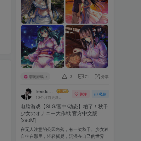
+1
潮玩游戏
-3
71
分享
freedomui
关注
私信
10个月前更新
1563次阅读
电脑游戏【SLG/官中/动态】糟了！秋千
少女のオナニー大作戦 官方中文版
[290M]
在无人注意的公园角落，有一架秋千。少女独
自坐在那里，轻轻摇晃，沉浸在自己的世界