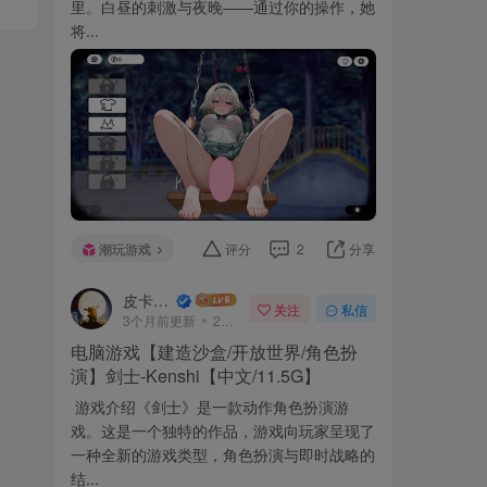
里。白昼的刺激与夜晚——通过你的操作，她
将...
潮玩游戏
评分
2
分享
皮卡丘~
关注
私信
3个月前更新
277次阅读
电脑游戏【建造沙盒/开放世界/角色扮
演】剑士-Kenshi【中文/11.5G】
游戏介绍《剑士》是一款动作角色扮演游
戏。这是一个独特的作品，游戏向玩家呈现了
一种全新的游戏类型，角色扮演与即时战略的
结...