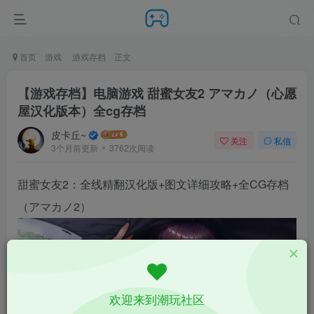
首页
游戏
游戏存档
正文
【游戏存档】电脑游戏 甜蜜女友2 アマカノ（心愿
屋汉化版本）全cg存档
皮卡丘~
关注
私信
3个月前更新
3762次阅读
甜蜜女友2：全线精翻汉化版+图文详细攻略+全CG存档
（アマカノ2）
欢迎来到潮玩社区