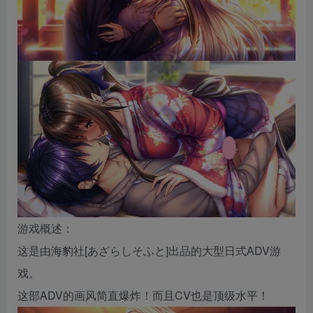
游戏概述：
这是由海豹社[あざらしそふと]出品的大型日式ADV游
戏。
这部ADV的画风简直爆炸！而且CV也是顶级水平！