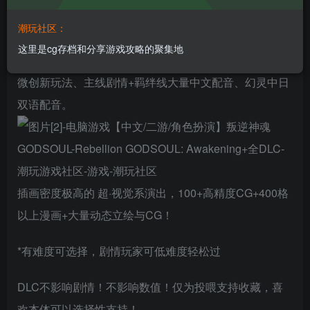
实低头……你将联结执着游戏、绘画等执着兴趣的叛逆
少女们，反抗压迫、共度危机与美好。还可抓幻灵美少
潮玩社区：
女、攻略她们（已有40+只），大量动态立绘+CG！
这里是cg存档和分享游戏攻略的聚集地
微创新玩法、主线剧情+羁绊线大量中文配音、幻灵中日
双语配音。
插画密度极高的 超·视觉系演出，100+高精度CG+400格
以上漫画+大量动态立绘与CG！
*有难度可选择，剧情玩家可低难度轻松过
DLC不影响剧情！不影响数值！仅为投喂支持收藏，喜
欢本体可以选择性支持！