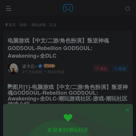
首页
游戏
潮玩游戏
正文
电脑游戏【中文/二游/角色扮演】叛逆神魂
GODSOUL-Rebellion GODSOUL:
Awakening+全DLC
皮卡丘~
关注
私信
3个月前更新
854次阅读
游戏介绍
《叛逆神魂》是个买断制、【轻赛博x魔幻现实】题材，
剧情、打牌、恋爱RPG游戏。这一次的青春，不再向现
欢迎来到潮玩社区