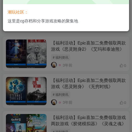
【福利活动】肉鸽动作
RPG《Ampersat》Steam 免费领！
潮玩社区：
# 免费游戏
# 游戏咨询
# 免费领取
这里是cg存档和分享游戏攻略的聚集地
1年前
2
【福利活动】Epic喜加二免费领取两款
游戏《恶灵附身2》《艾玛和泰迪熊》
# 福利资讯
3年前
0
【福利活动】Epic喜加二免费领取两款
游戏《恶灵附身》《无穷时线》
# 福利资讯
3年前
0
【福利活动】Epic喜加二免费领取游戏
两款游戏《胶佬模拟器》《灵魂之魂》
# 福利资讯