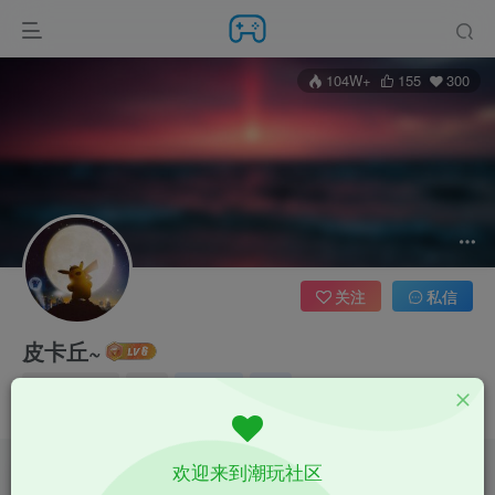
104W+
155
300
关注
私信
皮卡丘~
分享达人
湖南
超级版主
版主
皮卡丘分享达人~ 如果有解压码一般为：ziyanghua
欢迎来到潮玩社区
文章
24
收藏
0
评论
60
版块
7
帖子
0
粉丝
300