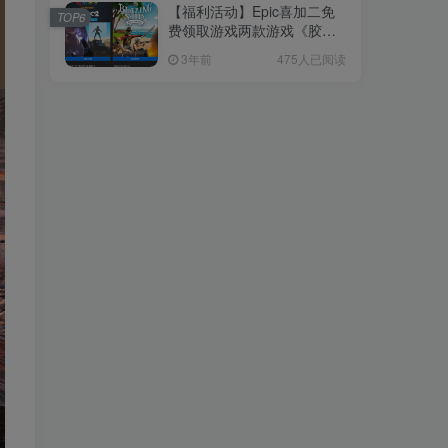
【福利活动】Epic喜加二免
【福利活动】Epic喜加二免
TOP6
TOP6
费领取游戏两款游戏《胶佬
费领取游戏两款游戏《胶佬
模拟器》《灵魂之魂》
模拟器》《灵魂之魂》
3年前
3年前
475人已阅读
475人已阅读
最新文章
随机推荐
电脑游戏【末日建造/生存策略/管理】冰汽时代-Frostpunk【中文/10G】
【轻小说】《转生为睡走sex游戏女主角的男人，但我绝不会干这种事》1-4卷 EPUB【完结/度盘】
电脑游戏【恐怖/galgame/恋爱】心跳文学部Plus-Doki Doki Literature Club Plus!【中文/3.5G】
电脑游戏【建造沙盒/开放世界/角色扮演】剑士-Kenshi【中文/11.5G】
【轻小说】《拜托，再给我五分钟！》1-3卷 EPUB 【完结/度盘】
【轻小说】《被百合夹击的女子有罪吗？》全一卷 EPUB 【完结/度盘】