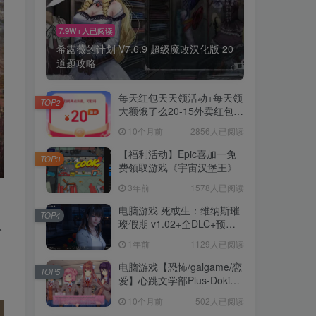
7.9W+人已阅读
7.9W+人已阅读
希露薇的计划 V7.6.9 超级魔改汉化版 20
希露薇的计划 V7.6.9 超级魔改汉化版 20
道题攻略
道题攻略
每天红包天天领活动+每天领
每天红包天天领活动+每天领
TOP2
TOP2
大额饿了么20-15外卖红包优
大额饿了么20-15外卖红包优
惠券~
惠券~
10个月前
10个月前
2856人已阅读
2856人已阅读
【福利活动】Epic喜加一免
【福利活动】Epic喜加一免
TOP3
TOP3
费领取游戏《宇宙汉堡王》
费领取游戏《宇宙汉堡王》
3年前
3年前
1578人已阅读
1578人已阅读
电脑游戏 死或生：维纳斯璀
电脑游戏 死或生：维纳斯璀
TOP4
TOP4
璨假期 v1.02+全DLC+预购
璨假期 v1.02+全DLC+预购
扮
特典（Venus Vacation
特典（Venus Vacation
1年前
1年前
1129人已阅读
1129人已阅读
PRISM – DEAD OR ALIVE
PRISM – DEAD OR ALIVE
Xtreme）免安装中文版
Xtreme）免安装中文版
电脑游戏【恐怖/galgame/恋
电脑游戏【恐怖/galgame/恋
TOP5
TOP5
爱】心跳文学部Plus-Doki
爱】心跳文学部Plus-Doki
Doki Literature Club Plus!
Doki Literature Club Plus!
10个月前
10个月前
502人已阅读
502人已阅读
【中文/3.5G】
【中文/3.5G】